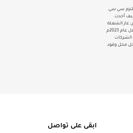
تلتزم سي سي
ظيف أحدث
 غاز الشعلة
بحلول عام 2027م. وفي هذا السياق، حققت سي سي إينرجي ديفالوبمنت إنجازاً مهماً خلال عام 2023م
 الشركات
حل محل وقود
ابقى على تواصل