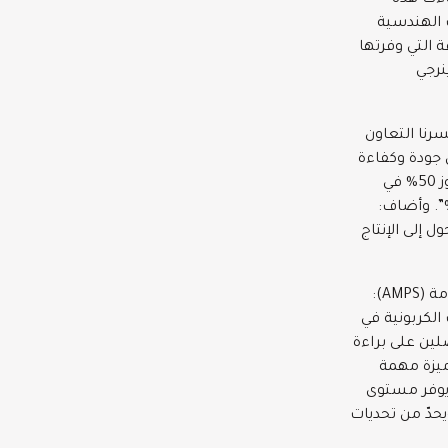
اءت هذه
(AMPS)، وشركة الخدمات الهندسية
قة التي وفرتها
ينرجي
رنا التعاون
ين جودة وكفاءة
الطاقة وتوفيرها بشكل مستدام. وقد ساهم تخفيض عمل مولد الطاقة بنسبة تتجاوز 50% في
لاكنا لوقود الديزل والحدّ من انبعاثات غاز ثاني أكسيد الكربون بنسبة 30%”. وأضاف:
 إلى الإنتاج
ومن جانبه، قال مايك جالاغير، الرئيس التنفيذي لشركة أنظمة وحدات الطاقة المستدامة (AMPS):
 الكربونية في
لين على براءة
ر ميزة مهمة
 يوفر مستوى
يحدّ من تحديات