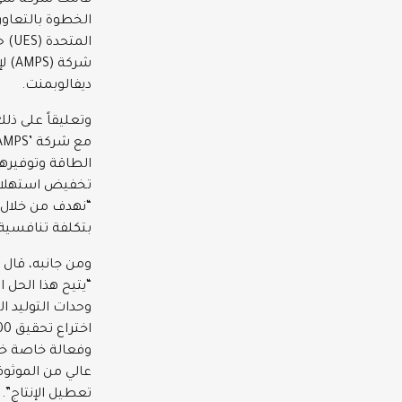
قامت شركة سي س
الم
شرك
ديفالوبمنت.
وتعليقاً على ذل
“نهدف من خلال ت
بتكلفة تنافسية 
“يتيح هذا الحل ا
وحدات التوليد ا
وفعالة خاصة خل
عالي من الموثوق
تعطيل الإنتاج”.