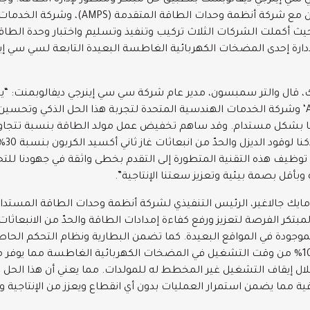
ي إينرجي ديفالوبمنت بتطبيق حل مبتكر ومتطور لإدارة الطاقة. وج
الخطوة بالتعاون مع شركة أنظمة وحدات الطاقة المتقدمة 
تحدة (UES) حيث أكملت الشركات الثلاث تركيب وتنفيذ وتسليم واختبار وحدة الطا
ة (AMPS) لإدارة إحدى المضخات الكهربائية الغاطسة البعيدة التابعة لسي سي إ
ك، قال والتر سمبسون، مدير عام شركة سي سي إينرجي ديفالوبمنت: “يس
مع شركة ’AMPS‘ وشركة الخدمات الهندسية المتحدة لتجربة هذا الحل الذكي وتحس
تخفيض استه
وظيف هذه التقنية المتطورة إلى التقدم بخطى واثقة في جهودنا للتحول
وبأقل بصمة بيئية وتعزيز سعتنا الإنتاجية”.
لمبتكر الفرصة لتعزيز ورفع كفاءة إمدادات الطاقة والحدّ من الانبعاثات
لموجودة في المواقع البعيدة. كما تضمن البطارية ونظام التحكم الحاص
اختراع تحقيق 100% من وقت التشغيل في المضخات الكهربائية الغاطسة مما يوف
ال إيقاف التشغيل غير المخطط له للمولدات. مما يعني أن هذا الحل
ية مما يضمن استمرار العمليات بدون أي انقطاع ويعزز من الإنتاجية و