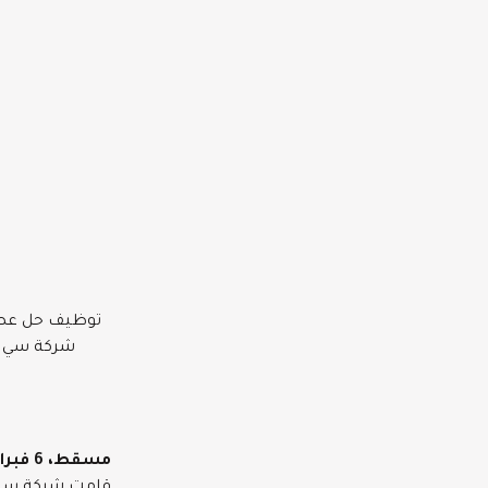
توظيف حل عصري
شركة سي سي
مسقط، 6 فبراير 2024